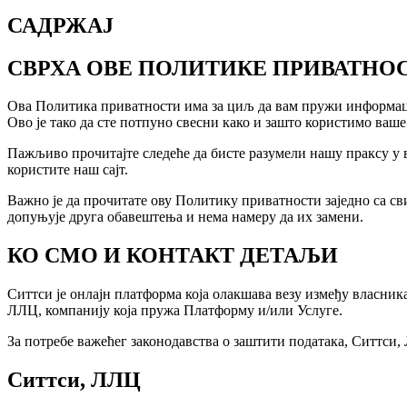
САДРЖАЈ
СВРХА ОВЕ ПОЛИТИКЕ ПРИВАТНО
Ова Политика приватности има за циљ да вам пружи информациј
Ово је тако да сте потпуно свесни како и зашто користимо ваше
Пажљиво прочитајте следеће да бисте разумели нашу праксу у 
користите наш сајт.
Важно је да прочитате ову Политику приватности заједно са 
допуњује друга обавештења и нема намеру да их замени.
КО СМО И КОНТАКТ ДЕТАЉИ
Ситтси је онлајн платформа која олакшава везу између власник
ЛЛЦ, компанију која пружа Платформу и/или Услуге.
За потребе важећег законодавства о заштити података, Ситтси,
Ситтси, ЛЛЦ