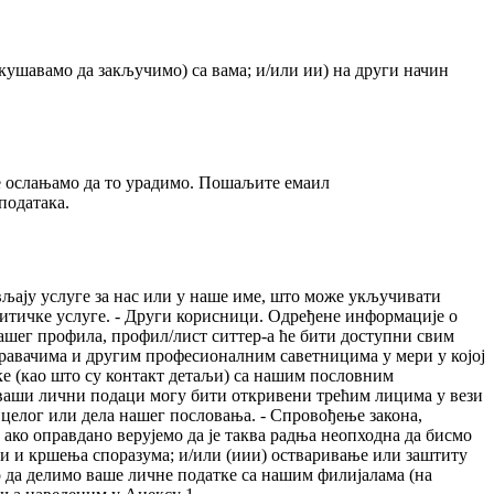
кушавамо да закључимо) са вама; и/или ии) на други начин
 се ослањамо да то урадимо. Пошаљите емаил
података.
вљају услуге за нас или у наше име, што може укључивати
алитичке услуге. - Други корисници. Одређене информације о
ашег профила, профил/лист ситтер-а ће бити доступни свим
равачима и другим професионалним саветницима у мери у којој
тке (као што су контакт детаљи) са нашим пословним
: ваши лични подаци могу бити откривени трећим лицима у вези
 целог или дела нашег пословања. - Спровођење закона,
 ако оправдано верујемо да је таква радња неопходна да бисмо
сти и кршења споразума; и/или (иии) остваривање или заштиту
 да делимо ваше личне податке са нашим филијалама (на