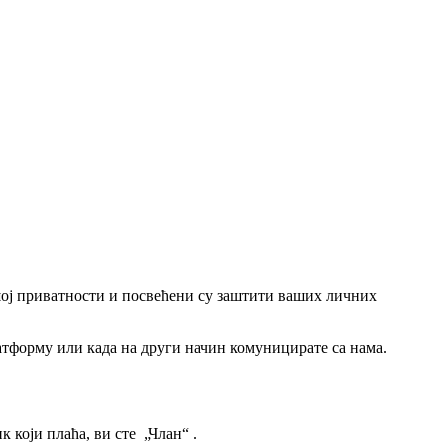
шој приватности и посвећени су заштити ваших личних
тформу или када на други начин комуницирате са нама.
 који плаћа, ви сте „Члан“ .