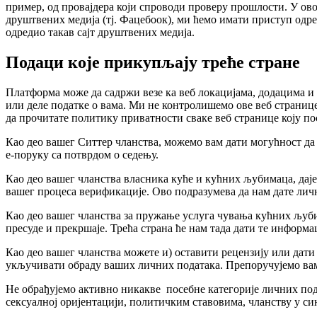
пример, од провајдера који спроводи проверу прошлости. У ово
друштвених медија (тј. Фацебоок), ми ћемо имати приступ одређ
одредио такав сајт друштвених медија.
Подаци које прикупљају треће стране
Платформа може да садржи везе ка веб локацијама, додацима и
или деле податке о вама. Ми не контролишемо ове веб страниц
да прочитате политику приватности сваке веб странице коју по
Као део вашег Ситтер чланства, можемо вам дати могућност да 
е-поруку са потврдом о седењу.
Као део вашег чланства власника куће и кућних љубимаца, дај
вашег процеса верификације. Ово подразумева да нам дате личне
Као део вашег чланства за пружање услуга чувања кућних љуби
пресуде и прекршаје. Трећа страна ће нам тада дати те информа
Као део вашег чланства можете и) оставити рецензију или дат
укључивати обраду ваших личних података. Препоручујемо вам 
Не обрађујемо активно никакве посебне категорије личних под
сексуалној оријентацији, политичким ставовима, чланству у си