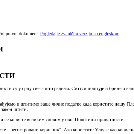
ični pravni dokument.
Pogledajte zvaničnu verziju na engleskom
и
ОСТИ
ности су у срцу свега што радимо. Ситтси поштује и брине о ва
ађујемо и штитимо ваше личне податке када користите нашу Пла
 закон штити.
ји се користе великим словом у овој Политици приватности.
сте „регистровани корисник“. Ако користите Услуге као корисник