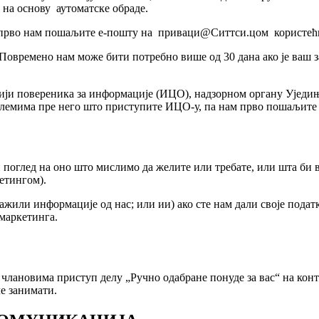
мо на основу аутоматске обраде.
а, прво нам пошаљите е-пошту на приваци@Ситтси.цом користећи
 Повремено нам може бити потребно више од 30 дана ако је ваш 
ији повереника за информације (ИЦО), надзорном органу Уједиње
блемима пре него што приступите ИЦО-у, па нам прво пошаљит
оглед на оно што мислимо да желите или требате, или шта би ва
кетингом).
ажили информације од нас; или ии) ако сте нам дали своје подат
 маркетинга.
лановима приступ делу „Ручно одабране понуде за вас“ на контро
ле занимати.