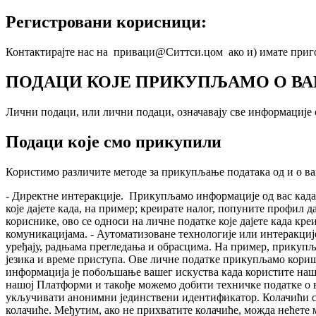
Регистровани корисници:
Контактирајте нас на приваци@Ситтси.цом ако и) имате пригов
ПОДАЦИ КОЈЕ ПРИКУПЉАМО О В
Лични подаци, или лични подаци, означавају све информације 
Подаци које смо прикупили
Користимо различите методе за прикупљање података од и о ва
- Директне интеракције. Прикупљамо информације од вас када
које дајете када, на пример; креирате налог, попуните профил
кориснике, ово се односи на личне податке које дајете када кр
комуникацијама. - Аутоматизоване технологије или интеракци
уређају, радњама прегледања и обрасцима. На пример, прикуп
језика и време приступа. Ове личне податке прикупљамо кори
информација је побољшање вашег искуства када користите нашу
нашој Платформи и такође можемо добити техничке податке о ва
укључивати анонимни јединствени идентификатор. Колачићи се
колачиће. Међутим, ако не прихватите колачиће, можда нећете 