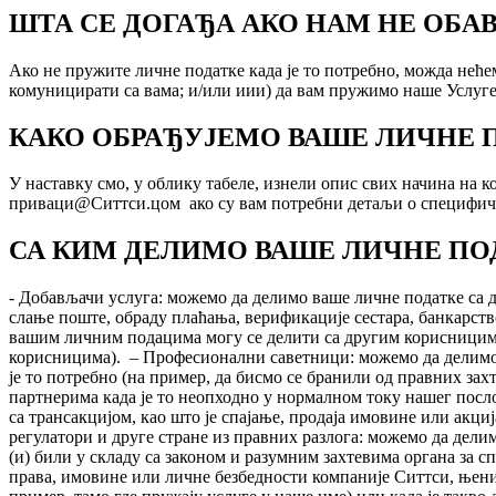
ШТА СЕ ДОГАЂА АКО НАМ НЕ ОБА
Ако не пружите личне податке када је то потребно, можда неће
комуницирати са вама; и/или иии) да вам пружимо наше Услуге
КАКО ОБРАЂУЈЕМО ВАШЕ ЛИЧНЕ 
У наставку смо, у облику табеле, изнели опис свих начина на 
приваци@Ситтси.цом ако су вам потребни детаљи о специфично
СА КИМ ДЕЛИМО ВАШЕ ЛИЧНЕ ПО
- Добављачи услуга: можемо да делимо ваше личне податке са 
слање поште, обраду плаћања, верификације сестара, банкарств
вашим личним подацима могу се делити са другим корисницима
корисницима). – Професионални саветници: можемо да делимо 
је то потребно (на пример, да бисмо се бранили од правних за
партнерима када је то неопходно у нормалном току нашег посл
са трансакцијом, као што је спајање, продаја имовине или акц
регулатори и друге стране из правних разлога: можемо да дели
(и) били у складу са законом и разумним захтевима органа за 
права, имовине или личне безбедности компаније Ситтси, њени