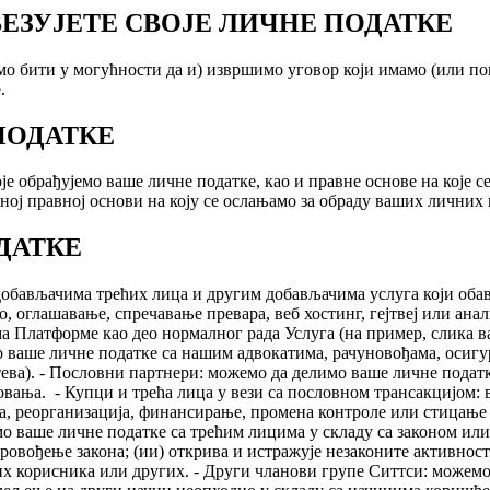
ВЕЗУЈЕТЕ СВОЈЕ ЛИЧНЕ ПОДАТКЕ
мо бити у могућности да и) извршимо уговор који имамо (или по
.
ПОДАТКЕ
које обрађујемо ваше личне податке, као и правне основе на које
ј правној основи на коју се ослањамо за обраду ваших личних 
ДАТКЕ
добављачима трећих лица и другим добављачима услуга који оба
о, оглашавање, спречавање превара, веб хостинг, гејтвеј или ан
 Платформе као део нормалног рада Услуга (на пример, слика в
ваше личне податке са нашим адвокатима, рачуновођама, осигу
хтева). - Пословни партнери: можемо да делимо ваше личне пода
овања. - Купци и трећа лица у вези са пословном трансакцијом
ија, реорганизација, финансирање, промена контроле или стицање
мо ваше личне податке са трећим лицима у складу са законом или
спровођење закона; (ии) открива и истражује незаконите активно
х корисника или других. - Други чланови групе Ситтси: можемо