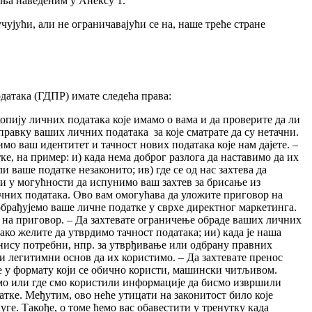
ења наведеним у Анексу 1.
јући, али не ограничавајући се на, наше треће стране
датака (ГДПР) имате следећа права:
опију личних података које имамо о вама и да проверите да ли
правку ваших личних података за које сматрате да су нетачни.
о ваш идентитет и тачност нових података које нам дајете. –
, на пример: и) када нема доброг разлога да наставимо да их
и ваше податке незаконито; ив) где се од нас захтева да
и у могућности да испунимо ваш захтев за брисање из
чних података. Ово вам омогућава да уложите приговор на
обрађујемо ваше личне податке у сврхе директног маркетинга.
 на приговор. – Да захтевате ограничење обраде ваших личних
ако желите да утврдимо тачност података; ии) када је наша
е нису потребни, нпр. за утврђивање или одбрану правних
и легитимни основ да их користимо. – Да захтевате пренос
е у формату који се обично користи, машински читљивом.
тимо или где смо користили информације да бисмо извршили
атке. Међутим, ово неће утицати на законитост било које
уге. Такође, о томе ћемо вас обавестити у тренутку када