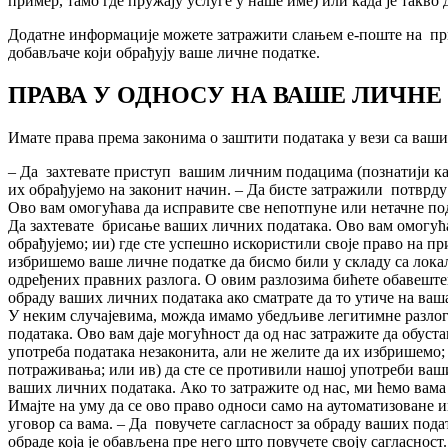
пример, тамо где пружају услуге у наше име) или када је такв
Додатне информације можете затражити слањем е-поште на при
добављаче који обрађују ваше личне податке.
ПРАВА У ОДНОСУ НА ВАШЕ ЛИЧНЕ
Имате права према законима о заштити података у вези са ваш
– Да захтевате приступ вашим личним подацима (познатији као 
их обрађујемо на законит начин. – Да бисте затражили потврду
Ово вам омогућава да исправите све непотпуне или нетачне под
Да захтевате брисање ваших личних података. Ово вам омогућав
обрађујемо; ии) где сте успешно искористили своје право на при
избришемо ваше личне податке да бисмо били у складу са лока
одређених правних разлога. О овим разлозима бићете обавеште
обраду ваших личних података ако сматрате да то утиче на ваш
У неким случајевима, можда имамо убедљиве легитимне разлоге
података. Ово вам даје могућност да од нас затражите да обуст
употреба података незаконита, али не желите да их избришемо;
потраживања; или ив) да сте се противили нашој употреби ваш
ваших личних података. Ако то затражите од нас, ми ћемо вам
Имајте на уму да се ово право односи само на аутоматизоване 
уговор са вама. – Да повучете сагласност за обраду ваших пода
обраде која је обављена пре него што повучете своју сагласност