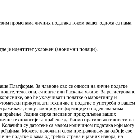
свим променама личних података током вашег односа са нама.
где је идентитет уклоњен (анонимни подаци).
ше Платформе. За чланове ово се односи на личне податке
м поште, телефона, е-поште или ћаскања уживо. За регистроване
е кориснике, ово ће укључивати податке о маркетингу и
аутоматски прикупљати техничке и податке о употреби о вашем
етраживача, вашу локацију, информације о подешавањима
 за праћење. Једина сврха пасивног прикупљања ваших
ичне технологије за праћење да бисмо пратили активности на
. Колачићи су датотеке са малом количином података који могу
ређајима. Можете наложити свом претраживачу да одбије све
чне податке о вама од трећих страна и јавних извора, на