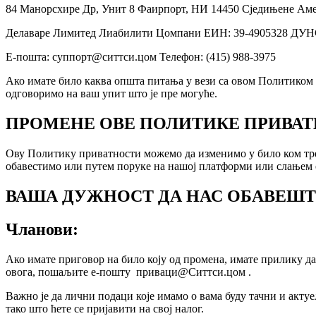
84 Манорсхире Др, Унит 8 Фаирпорт, НИ 14450 Сједињене Ам
Делаваре Лимитед Лиабилити Цомпани ЕИН: 39-4905328 ДУН
Е-пошта: суппорт@ситтси.цом Телефон: (415) 988-3975
Ако имате било каква општа питања у вези са овом Политиком
одговоримо на ваш упит што је пре могуће.
ПРОМЕНЕ ОВЕ ПОЛИТИКЕ ПРИВА
Ову Политику приватности можемо да изменимо у било ком трен
обавестимо или путем поруке на нашој платформи или слањем е
ВАША ДУЖНОСТ ДА НАС ОБАВЕШ
Чланови:
Ако имате приговор на било коју од промена, имате прилику д
овога, пошаљите е-пошту приваци@Ситтси.цом .
Важно је да лични подаци које имамо о вама буду тачни и акту
тако што ћете се пријавити на свој налог.