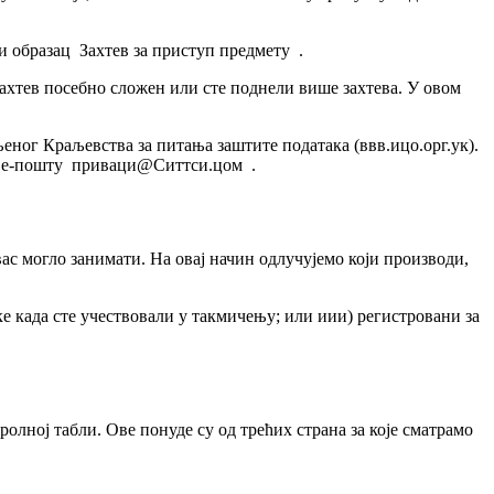
 образац Захтев за приступ предмету .
захтев посебно сложен или сте поднели више захтева. У овом
ног Краљевства за питања заштите података (ввв.ицо.орг.ук).
е е-пошту приваци@Ситтси.цом .
с могло занимати. На овај начин одлучујемо који производи,
ке када сте учествовали у такмичењу; или иии) регистровани за
лној табли. Ове понуде су од трећих страна за које сматрамо