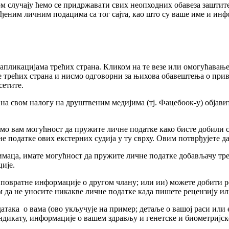
м случају ћемо се придржавати свих неопходних обавеза заштите 
еним личним подацима са тог сајта, као што су ваше име и инфор
 апликацијама трећих страна. Кликом на те везе или омогућавањ
е трећих страна и нисмо одговорни за њихова обавештења о прив
сетите.
на свом налогу на друштвеним медијима (тј. Фацебоок-у) објавит
емо вам могућност да пружите личне податке како бисте добили 
 податке ових екстерних судија у ту сврху. Овим потврђујете да
маца, имате могућност да пружите личне податке добављачу трећ
ције.
и повратне информације о другом члану; или ии) можете добити 
да не уносите никакве личне податке када пишете рецензију ил
атака о вама (ово укључује на пример; детаље о вашој раси ил
ндикату, информације о вашем здрављу и генетске и биометријск