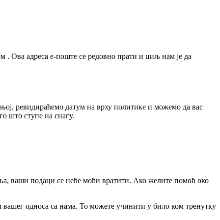
. Ова адреса е-поште се редовно прати и циљ нам је да
њој, ревидираћемо датум на врху политике и можемо да вас
о што ступе на снагу.
ња, ваши подаци се неће моћи вратити. Ако желите помоћ око
м вашег односа са нама. То можете учинити у било ком тренутку