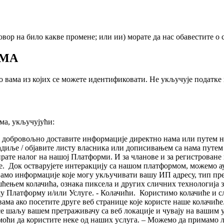
ор на било какве промене; или ии) морате да нас обавестите о 
АМА
о вама из којих се можете идентификовати. Не укључује податке 
ма, укључујући:
 добровољно доставите информације директно нама или путем на
 дадиље / објавите листу власника или дописивањем са нама путе
еирате налог на нашој Платформи. И за чланове и за регистрован
је. Док остварујете интеракцију са нашом платформом, можемо 
љамо информације које могу укључивати вашу ИП адресу, тип пр
шћењем колачића, ознака пиксела и других сличних технологија
 Платформу и/или Услуге. - Колачићи. Користимо колачиће и сл
ма ако посетите друге веб странице које користе наше колачиће
 шаљу вашем претраживачу са веб локације и чувају на вашим у
моћи да користите неке од наших услуга. – Можемо да примамо ли