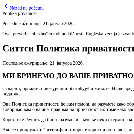
Nazad na početnu
Politika privatnosti
Poslednje ažuriranje: 21. јануар 2026.
Ovaj prevod je obezbeđen radi praktičnosti. Engleska verzija je zvan
Ситтси Политика приватност
Последње ажурирање: 21. јануара 2026.
МИ БРИНЕМО ДО ВАШЕ ПРИВАТН
Стварни, брижни, повезујући и обогаћујући животе. Наше вред
података.
Ова Политика приватности ће вам помоћи да разумете како обр
Говоримо вам о вашим правима на приватност ио томе како вас
Користите Речник да бисте разумели значење неких термина ко
Ако се придружите Ситтси-ју и отворите кориснички налог, ви 