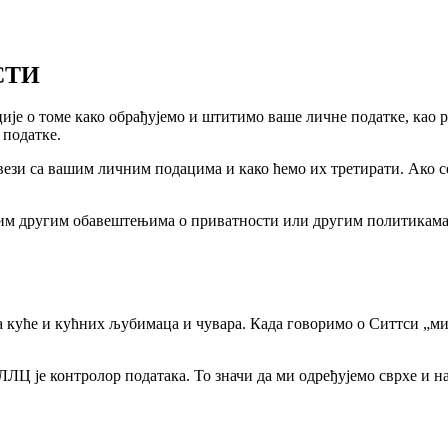
СТИ
е о томе како обрађујемо и штитимо ваше личне податке, као р
 податке.
вези са вашим личним подацима и како ћемо их третирати. Ако с
свим другим обавештењима о приватности или другим политикама
а куће и кућних љубимаца и чувара. Када говоримо о Ситтси „ми
 ЛЛЦ је контролор података. То значи да ми одређујемо сврхе и 