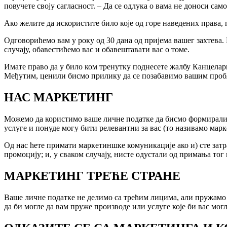
повучете своју сагласност. – Да се ​​одлука о вама не доноси са
Ако желите да искористите било које од горе наведених прав
Одговорићемо вам у року од 30 дана од пријема вашег захтева.
случају, обавестићемо вас и обавештавати вас о томе.
Имате право да у било ком тренутку поднесете жалбу Канцелар
Међутим, ценили бисмо прилику да се позабавимо вашим про
НАС МАРКЕТИНГ
Можемо да користимо ваше личне податке да бисмо формирали п
услуге и понуде могу бити релевантни за вас (то називамо мар
Од нас ћете примати маркетиншке комуникације ако и) сте затр
промоцију; и, у сваком случају, нисте одустали од примања тог
МАРКЕТИНГ ТРЕЋЕ СТРАНЕ
Ваше личне податке не делимо са трећим лицима, али пружамо ч
да би могле да вам пруже производе или услуге које би вас мог