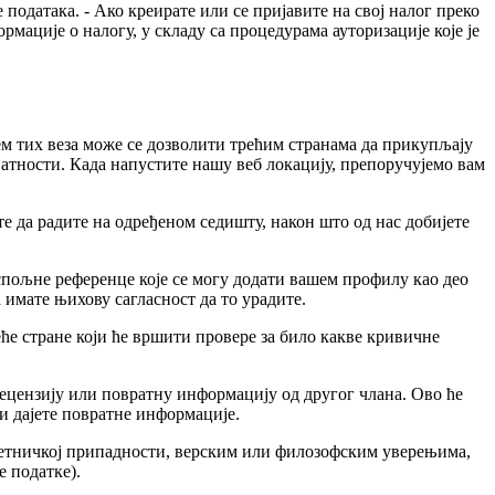
података. - Ако креирате или се пријавите на свој налог преко
мације о налогу, у складу са процедурама ауторизације које је
ем тих веза може се дозволити трећим странама да прикупљају
атности. Када напустите нашу веб локацију, препоручујемо вам
е да радите на одређеном седишту, након што од нас добијете
спољне референце које се могу додати вашем профилу као део
 имате њихову сагласност да то урадите.
е стране који ће вршити провере за било какве кривичне
рецензију или повратну информацију од другог члана. Ово ће
и дајете повратне информације.
и етничкој припадности, верским или филозофским уверењима,
е податке).