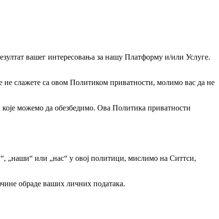
езултат вашег интересовања за нашу Платформу и/или Услуге.
е не слажете са овом Политиком приватности, молимо вас да не
 које можемо да обезбедимо. Ова Политика приватности
“, „наши“ или „нас“ у овој политици, мислимо на Ситтси,
начине обраде ваших личних података.