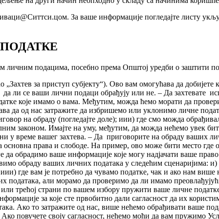
о дељење на други начин неопходно у складу са начинима коришћ
ваци@Ситтси.цом. За ваше информације погледајте листу укључу
 ПОДАТКЕ
им личним подацима, посебно према Општој уредби о заштити по
„Захтев за приступ субјекту“). Ово вам омогућава да добијете к
 да ли се ваши лични подаци обрађују или не. – Да захтевате ис
атке које имамо о вама. Међутим, можда ћемо морати да проверим
а да од нас затражите да избришемо или уклонимо личне податке
говор на обраду (погледајте доле); иии) где смо можда обрађивал
лним законом. Имајте на уму, међутим, да можда нећемо увек бит
ни у време вашег захтева. – Да приговорите на обраду ваших ли
а основна права и слободе. На пример, ово може бити место где 
 да обрадимо ваше информације које могу надјачати ваше право
авимо обраду ваших личних података у следећим сценаријима: и) 
 иии) где вам је потребно да чувамо податке, чак и ако нам виш
их података, али морамо да проверимо да ли имамо преовлађујућ
а или трећој страни по вашем избору пружити ваше личне податк
информације за које сте првобитно дали сагласност да их корис
така. Ако то затражите од нас, више нећемо обрађивати ваше под
. Ако повучете своју сагласност, нећемо моћи да вам пружимо Усл