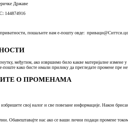
еричке Државе
С: 144874916
 приватности, пошаљите нам е-пошту овде: приваци@Ситтси.цом 
ТНОСТИ
утку, међутим, ако извршимо било какве материјалне измене у 
-поште како бисте имали прилику да прегледате промене пре нег
ТИТЕ О ПРОМЕНАМА
а избришете свој налог и све повезане информације. Након бриса
елни. Обавештавајте нас ако се ваши лични подаци промене токо